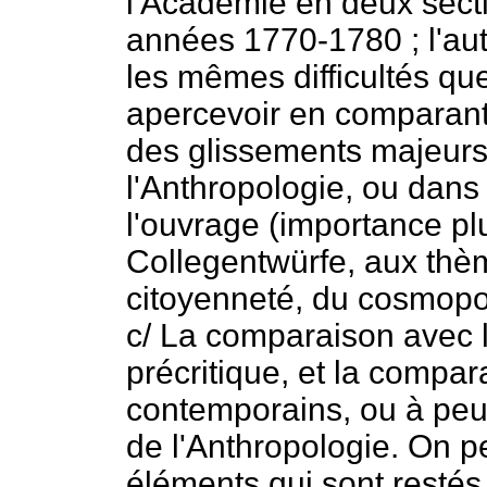
l'Académie en deux secti
années 1770-1780 ; l'aut
les mêmes difficultés qu
apercevoir en comparant 
des glissements majeur
l'Anthropologie, ou dans 
l'ouvrage (importance pl
Collegentwürfe, aux thème
citoyenneté, du cosmopol
c/ La comparaison avec l
précritique, et la compar
contemporains, ou à peu p
de l'Anthropologie. On p
éléments qui sont restés